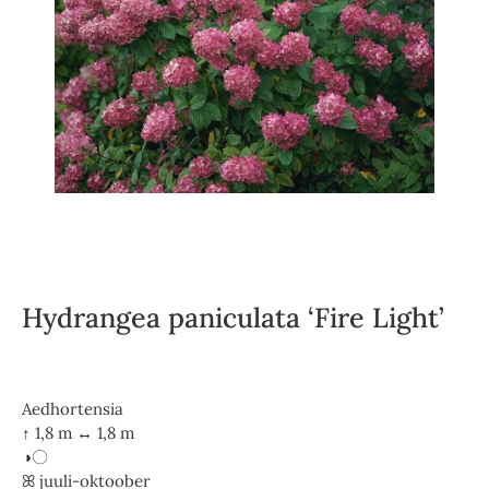
Hydrangea paniculata ‘Fire Light’
Aedhortensia
↑ 1,8 m ↔ 1,8 m
◑〇
ꕤ juuli-oktoober