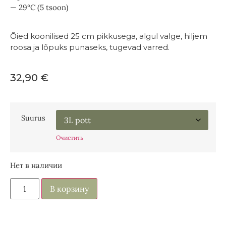
— 29°C (5 tsoon)
Õied koonilised 25 cm pikkusega, algul valge, hiljem
roosa ja lõpuks punaseks, tugevad varred.
32,90
€
Suurus
Очистить
Нет в наличии
В корзину