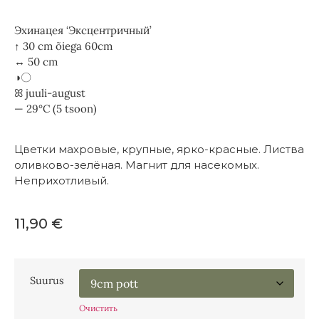
Эхинацея ‘Эксцентричный’
↑ 30 cm õiega 60cm
↔ 50 cm
◑〇
ꕤ juuli-august
— 29°C (5 tsoon)
Цветки махровые, крупные, ярко-красные. Листва
оливково-зелёная. Магнит для насекомых.
Неприхотливый.
11,90
€
Suurus
Очистить