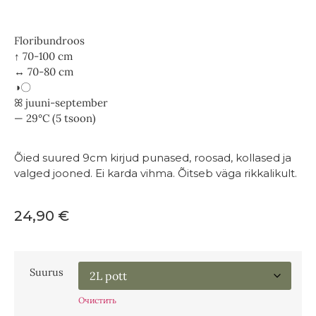
Floribundroos
↑ 70-100 cm
↔ 70-80 cm
◑〇
ꕤ juuni-september
— 29°C (5 tsoon)
Õied suured 9cm kirjud punased, roosad, kollased ja
valged jooned. Ei karda vihma. Õitseb väga rikkalikult.
24,90
€
Suurus
Очистить